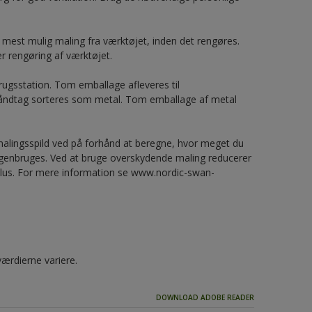
n mest mulig maling fra værktøjet, inden det rengøres.
er rengøring af værktøjet.
ugsstation. Tom emballage afleveres til
håndtag sorteres som metal. Tom emballage af metal
alingsspild ved på forhånd at beregne, hvor meget du
 genbruges. Ved at bruge overskydende maling reducerer
yklus. For mere information se www.nordic-swan-
værdierne variere.
DOWNLOAD ADOBE READER