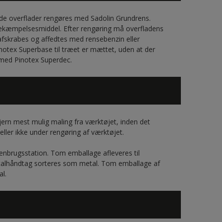
e overflader rengøres med Sadolin Grundrens.
ekæmpelsesmiddel. Efter rengøring må overfladens
afskrabes og affedtes med rensebenzin eller
notex Superbase til træet er mættet, uden at der
 med Pinotex Superdec.
jern mest mulig maling fra værktøjet, inden det
eller ikke under rengøring af værktøjet.
enbrugsstation. Tom emballage afleveres til
talhåndtag sorteres som metal. Tom emballage af
l.