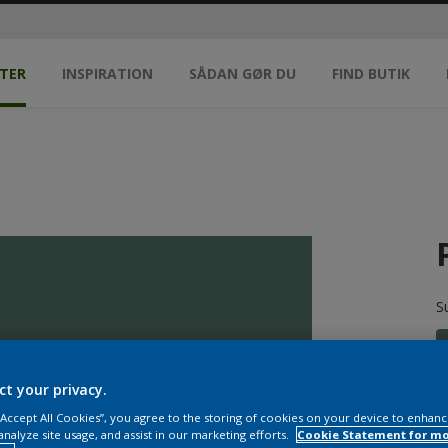
TER
INSPIRATION
SÅDAN GØR DU
FIND BUTIK
S
ct your privacy.
 “Accept All Cookies”, you agree to the storing of cookies on your device to enhanc
analyze site usage, and assist in our marketing efforts.
Cookie Statement for m