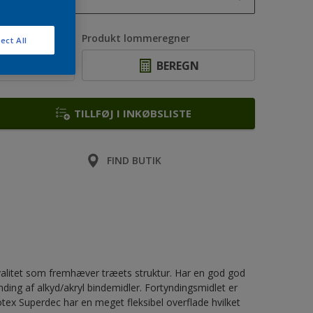
1L
ntal
Produkt lommeregner
ect All
2,5L
BEREGN
4L
5L
TILLFØJ I INKØBSLISTE
7L
10L
FIND BUTIK
valitet som fremhæver træets struktur. Har en god god
ding af alkyd/akryl bindemidler. Fortyndingsmidlet er
notex Superdec har en meget fleksibel overflade hvilket