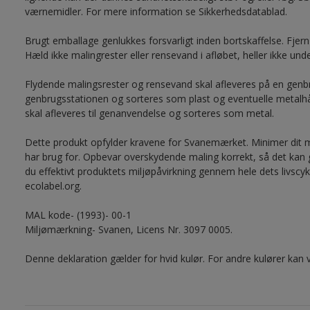
værnemidler. For mere information se Sikkerhedsdatablad.
Brugt emballage genlukkes forsvarligt inden bortskaffelse. Fjer
Hæld ikke malingrester eller rensevand i afløbet, heller ikke und
Flydende malingsrester og rensevand skal afleveres på en genbr
genbrugsstationen og sorteres som plast og eventuelle metal
skal afleveres til genanvendelse og sorteres som metal.
Dette produkt opfylder kravene for Svanemærket. Minimer dit m
har brug for. Opbevar overskydende maling korrekt, så det kan
du effektivt produktets miljøpåvirkning gennem hele dets livsc
ecolabel.org.
MAL kode- (1993)- 00-1
Miljømærkning- Svanen, Licens Nr. 3097 0005.
Denne deklaration gælder for hvid kulør. For andre kulører kan 