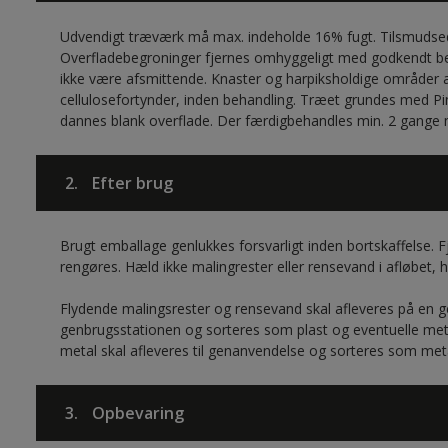
Udvendigt træværk må max. indeholde 16% fugt. Tilsmudsed
Overfladebegroninger fjernes omhyggeligt med godkendt b
ikke være afsmittende. Knaster og harpiksholdige områder 
cellulosefortynder, inden behandling. Træet grundes med Pi
dannes blank overflade. Der færdigbehandles min. 2 gange
2.
Efter brug
Brugt emballage genlukkes forsvarligt inden bortskaffelse. F
rengøres. Hæld ikke malingrester eller rensevand i afløbet, h
Flydende malingsrester og rensevand skal afleveres på en g
genbrugsstationen og sorteres som plast og eventuelle me
metal skal afleveres til genanvendelse og sorteres som meta
3.
Opbevaring