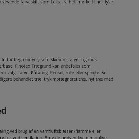
rævende farveskift som f.eks. fra helt mørke til helt lyse
e fri for begroninger, som skimmel, alger og mos.
perbase. Pinotex Trægrund kan anbefales som
valgt farve. Påføring: Pensel, rulle eller sprøjte. Se
idligere behandlet træ, trykimprægneret træ, nyt træ med
ed
aling ved brug af en varmluftsblæser /flamme eller
rg for god ventilation. Brug de nødvendige personlige