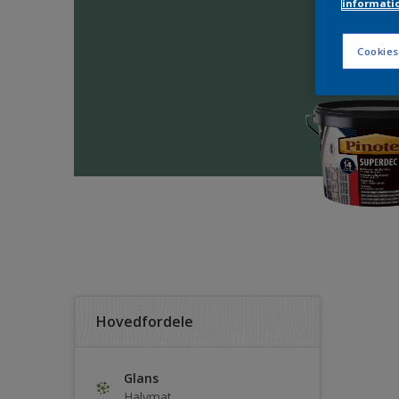
informati
Cookies
Hovedfordele
Glans
Halvmat