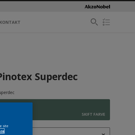
KONTAKT
Pinotex Superdec
uperdec
M2.16.41
SKIFT FARVE
e site
ore
1L