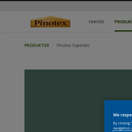
FARVER
PRODUK
PRODUKTER
Pinotex Superdec
We respe
By clicking
navigation, 