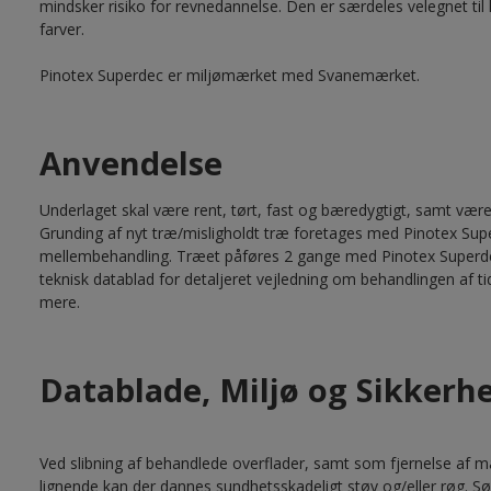
mindsker risiko for revnedannelse. Den er særdeles velegnet til k
farver.
Pinotex Superdec er miljømærket med Svanemærket.
Anvendelse
Underlaget skal være rent, tørt, fast og bæredygtigt, samt vær
Grunding af nyt træ/misligholdt træ foretages med Pinotex Su
mellembehandling. Træet påføres 2 gange med Pinotex Superdec i 
teknisk datablad for detaljeret vejledning om behandlingen af t
mere.
Datablade, Miljø og Sikkerh
Ved slibning af behandlede overflader, samt som fjernelse af m
lignende kan der dannes sundhetsskadeligt støv og/eller røg. Sø