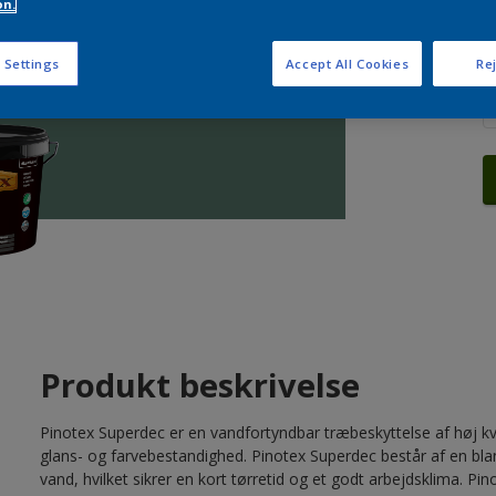
on.
A
 Settings
Accept All Cookies
Rej
Produkt beskrivelse
Pinotex Superdec er en vandfortyndbar træbeskyttelse af høj k
glans- og farvebestandighed. Pinotex Superdec består af en blan
vand, hvilket sikrer en kort tørretid og et godt arbejdsklima. Pi