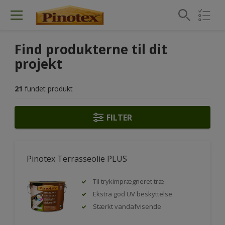
Find produkterne til dit
projekt
21
fundet produkt
FILTER
Pinotex Terrasseolie PLUS
Til trykimprægneret træ
Ekstra god UV beskyttelse
Stærkt vandafvisende