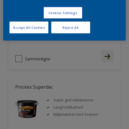
Pinotex Classic Transparent
Cookies Settings
Fremhæver træets struktur
God indtrængning
Accept All Cookies
Reject All
Sammenligne
Pinotex Superdec
Super god dækkeevne
Lang holdbarhed
Miljømærket med Svanen