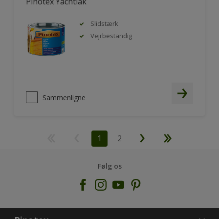
Pinotex Yachtlak
Slidstærk
Vejrbestandig
Sammenligne
1
2
Følg os