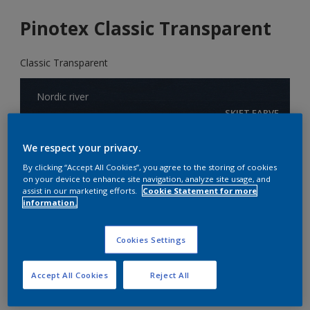
Pinotex Classic Transparent
Classic Transparent
Nordic river
SKIFT FARVE
We respect your privacy.
Størrelse
By clicking “Accept All Cookies”, you agree to the storing of cookies
1L
5L
10L
on your device to enhance site navigation, analyze site usage, and
assist in our marketing efforts.
Cookie Statement for more
information.
Antal
Produkt lommeregner
BEREGN
Cookies Settings
Accept All Cookies
Reject All
TILLFØJ I INKØBSLISTE