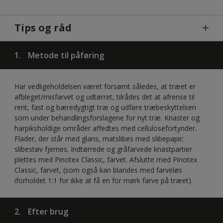
Tips og råd
1.
Metode til påføring
Har vedligeholdelsen været forsømt således, at træet er
afbleget/misfarvet og udtørret, tilrådes det at afrense til
rent, fast og bæredygtigt træ og udføre træbeskyttelsen
som under behandlingsforslagene for nyt træ. Knaster og
harpiksholdige områder affedtes med cellulosefortynder.
Flader, der står med glans, matslibes med slibepapir;
slibestøv fjernes. Indtørrede og gråfarvede knastpartier
plettes med Pinotex Classic, farvet. Afslutte med Pinotex
Classic, farvet, (som også kan blandes med farveløs
iforholdet 1:1 for ikke at få en for mørk farve på træet).
2.
Efter brug