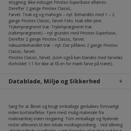
strygning. Ikke indsuget Pinotex SuperBase aftørres.
Derefter 2 gange Pinotex Classic,
Farvet. Teak eg og mahogni – nyt: Behandles med 1 – 2
gange Pinotex Classic, farvet f.eks. teak eller pine.
Trykimprægneret træ: Trykimprægneret træ
(saltimprægneret) – nyt grundes med Pinotex Superbase,
Derefter 2 gange Pinotex Classic, farvet.
Vakuumbehandlet træ – nyt: Der påføres 2 gange Pinotex
Classic, farvet.
Pinotex Classic, farvet, (som også kan blandes med farveløs
iforholdet 1:1 for ikke at få en for mørk farve på træet).
Datablade, Miljø og Sikkerhed
Sørg for at åbnet og brugt emballage genlukkes forsvarligt
inden bortskaffelse. Fjern mest mulig materiale fra
maleværktøj inden rengøring. Tom emballage og flydende
rester afleveres til den lokale modtageordning. - Ved slibning
af behandlede overflader, samt fjernelse af maling ved brug