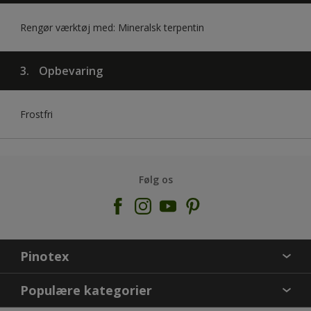
Rengør værktøj med: Mineralsk terpentin
3.
Opbevaring
Frostfri
Følg os
Pinotex
KONTAKT OS
Populære kategorier
FIND BUTIK