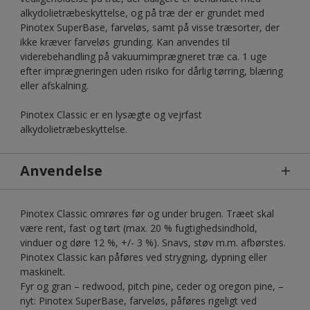
alkydolietræbeskyttelse, og på træ der er grundet med
Pinotex SuperBase, farveløs, samt på visse træsorter, der
ikke kræver farveløs grunding. Kan anvendes til
viderebehandling på vakuumimprægneret træ ca. 1 uge
efter imprægneringen uden risiko for dårlig tørring, blæring
eller afskalning.
Pinotex Classic er en lysægte og vejrfast
alkydolietræbeskyttelse.
Anvendelse
Pinotex Classic omrøres før og under brugen. Træet skal
være rent, fast og tørt (max. 20 % fugtighedsindhold,
vinduer og døre 12 %, +/- 3 %). Snavs, støv m.m. afbørstes.
Pinotex Classic kan påføres ved strygning, dypning eller
maskinelt.
Fyr og gran – redwood, pitch pine, ceder og oregon pine, –
nyt: Pinotex SuperBase, farveløs, påføres rigeligt ved