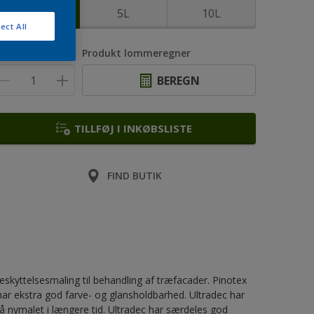
2,5L
5L
10L
ect All
ntal
Produkt lommeregner
BEREGN
TILLFØJ I INKØBSLISTE
FIND BUTIK
skyttelsesmaling til behandling af træfacader. Pinotex
ar ekstra god farve- og glansholdbarhed. Ultradec har
å nymalet i længere tid. Ultradec har særdeles god