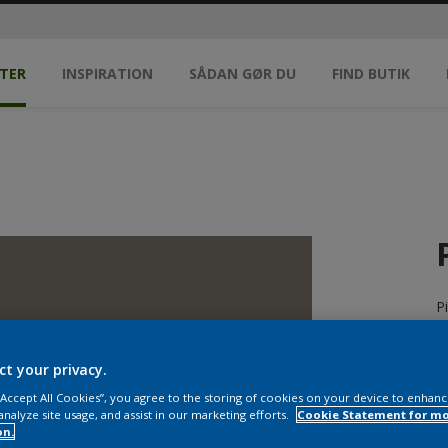
TER
INSPIRATION
SÅDAN GØR DU
FIND BUTIK
P
ct your privacy.
 “Accept All Cookies”, you agree to the storing of cookies on your device to enhanc
analyze site usage, and assist in our marketing efforts.
Cookie Statement for m
S
on.