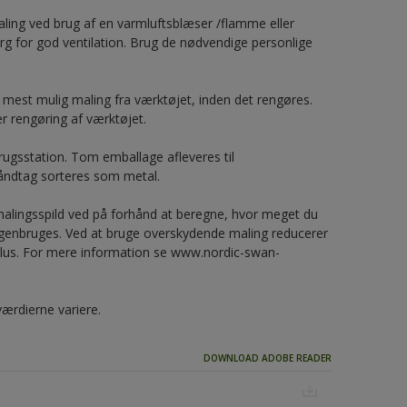
aling ved brug af en varmluftsblæser /flamme eller
rg for god ventilation. Brug de nødvendige personlige
n mest mulig maling fra værktøjet, inden det rengøres.
er rengøring af værktøjet.
ugsstation. Tom emballage afleveres til
åndtag sorteres som metal.
alingsspild ved på forhånd at beregne, hvor meget du
 genbruges. Ved at bruge overskydende maling reducerer
yklus. For mere information se www.nordic-swan-
værdierne variere.
DOWNLOAD ADOBE READER