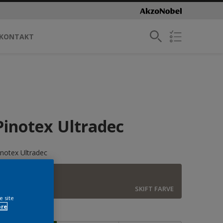
KONTAKT
Pinotex Ultradec
inotex Ultradec
E4.05.45
SKIFT FARVE
e site
ore
tørrelse