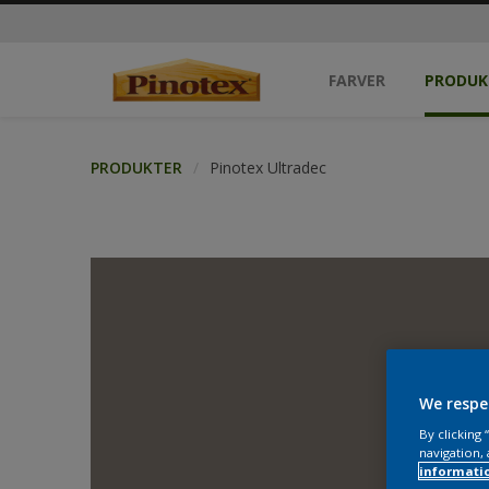
FARVER
PRODUK
PRODUKTER
Pinotex Ultradec
We respe
By clicking
navigation, 
informati