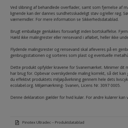
Ved slibning af behandlede overflader, samt som fjernelse af m
lignende kan der dannes sundhetsskadeligt støv og/eller røg. Sø
værnemidler. For mere information se Sikkerhedsdatablad.
Brugt emballage genlukkes forsvarligt inden bortskaffelse. Fjer
Hæld ikke malingrester eller rensevand i afløbet, heller ikke und
Flydende malingsrester og rensevand skal afleveres på en genbr
genbrugsstationen og sorteres som plast og eventuelle metalh
Dette produkt opfylder kravene for Svanemærket. Minimer dit m
har brug for. Opbevar overskydende maling korrekt, så det kan
du effektivt produktets miljøpåvirkning gennem hele dets livsc
ecolabel.org. Miljømærkning- Svanen, Licens Nr. 3097 0005.
Denne deklaration gælder for hvid kulør. For andre kulører kan 
Pinotex Ultradec -- Produktdatablad