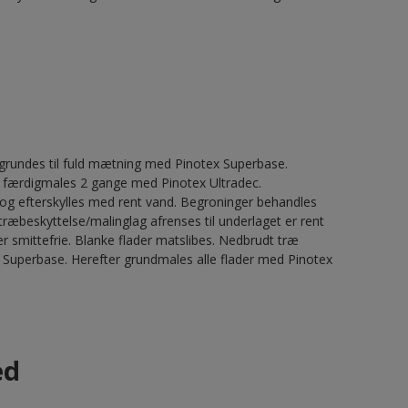
rundes til fuld mætning med Pinotex Superbase.
r færdigmales 2 gange med Pinotex Ultradec.
og efterskylles med rent vand. Begroninger behandles
beskyttelse/malinglag afrenses til underlaget er rent
er smittefrie. Blanke flader matslibes. Nedbrudt træ
ex Superbase. Herefter grundmales alle flader med Pinotex
ed