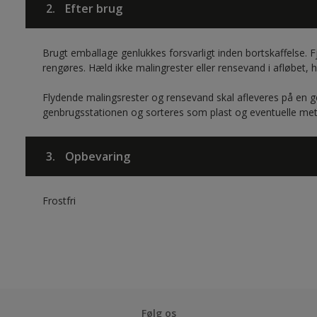
2.
Efter brug
Brugt emballage genlukkes forsvarligt inden bortskaffelse. F
rengøres. Hæld ikke malingrester eller rensevand i afløbet, h
Flydende malingsrester og rensevand skal afleveres på en g
genbrugsstationen og sorteres som plast og eventuelle me
3.
Opbevaring
Frostfri
Følg os