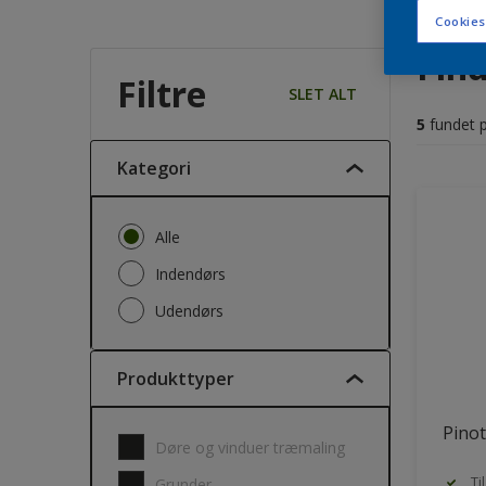
Cookies
Find
Filtre
SLET ALT
5
fundet 
Kategori
Alle
Indendørs
Udendørs
Produkttyper
Pinot
Døre og vinduer træmaling
Ti
Grunder