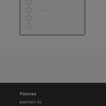
Blank
Skur
Halvblank
Terrasser
Halvmat
Træ
Mat
Træbeklædning
Træværk
Udendørs havemøbel
Vinduer
Vindueskarme
Pinotex
KONTAKT OS