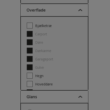
Overflade
Bjælketræ
Carport
Døre
Dørkarme
Garageport
Gulve
Hegn
Hoveddøre
Møbel
Glans
Pergola
Savskåret træbeklædning