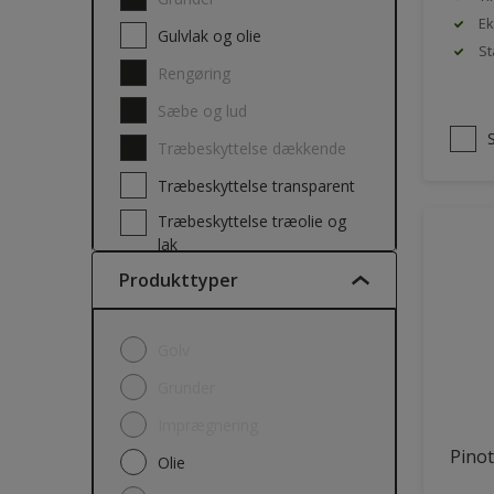
Ek
Gulvlak og olie
St
Rengøring
Sæbe og lud
Træbeskyttelse dækkende
Træbeskyttelse transparent
Træbeskyttelse træolie og
lak
Produkttyper
Golv
Grunder
Imprægnering
Pinot
Olie