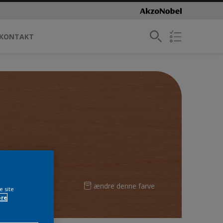
KONTAKT
ændre denne farve
e site
ore