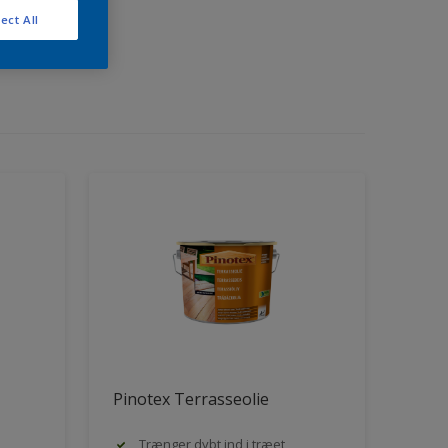
ect All
Pinotex Terrasseolie
Trænger dybt ind i træet