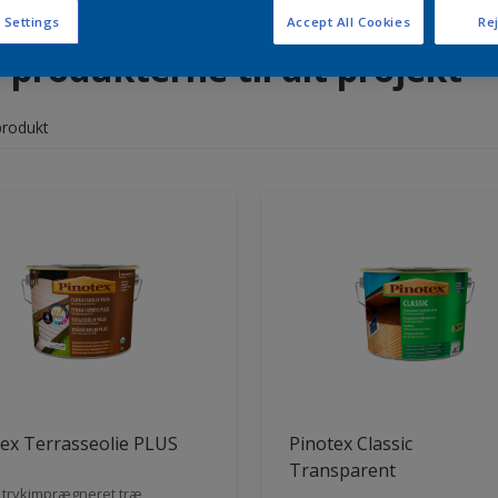
 Settings
Accept All Cookies
Rej
 produkterne til dit projekt
produkt
ex Terrasseolie PLUS
Pinotex Classic
Transparent
l trykimprægneret træ