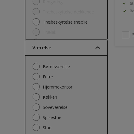
Rengøring
St
Be
Træbeskyttelse dækkende
Træbeskyttelse træolie
Trælak
Træværk maling
Værelse
Børneværelse
Entre
Hjemmekontor
Køkken
Soveværelse
Spisestue
Stue