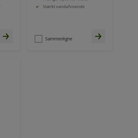
r
Stærkt vandafvisende
Sammenligne
e