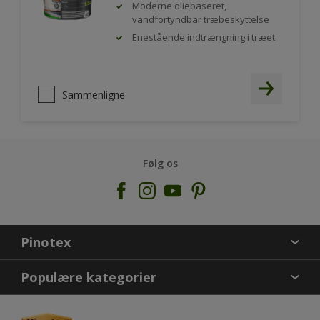
Moderne oliebaseret,
vandfortyndbar træbeskyttelse
Enestående indtrængning i træet
Sammenligne
Følg os
Pinotex
KONTAKT OS
Populære kategorier
FIND BUTIK
INSPIRATION
SITEMAP