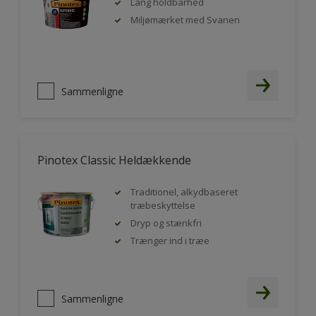
Lang holdbarhed
Miljømærket med Svanen
Sammenligne
Pinotex Classic Heldækkende
Traditionel, alkydbaseret
træbeskyttelse
Dryp og stænkfri
Trænger ind i træe
Sammenligne