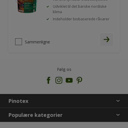
Udviklet til det barske nordiske
klima
Indeholder biobaserede råvarer
Sammenligne
Følg os
Pinotex
KONTAKT OS
Populære kategorier
FIND BUTIK
INSPIRATION