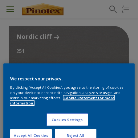
Nordic cliff
251
ændre denne farve
We respect your privacy.
By clicking “Accept All Cookies”, you agree to the storing of cookies
on your device to enhance site navigation, analyze site usage, and
Find produkterne til dit
assist in our marketing efforts.
Cookie Statement for more
information.
projekt
Cookies Settings
2
fundet produkt
Accept All Cookies
Reject All